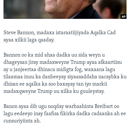
FAAQIDAADDA TODDOBAADKA
DHEXTAALKA TODDOBAADKA
Steve Bannon, madaxa istaraatiijiyada Aqalka Cad
ayaa xilkii laga qaaday.
Bannon oo ka mid ahaa dadka uu sida weyn u
dhageysan jiray madaxweyne Trump ayaa afkaartiisu
ay u janjeertaa dhinaca midigta fog, waxaana lagu
tilaamaa inuu ka danbeeyay siyaasaddaha nacaybka ku
dhisan ee aqalka ka soo baxayay tan iyo markii
madaxqweyne Trump uu xilka ku guuleystay.
Banon ayaa dib ugu noqday warbaahinta Breibart oo
lagu eedeeyo inay faafisa fikirka dadka cadaanka ah ee
cunsuriyiinta ah.