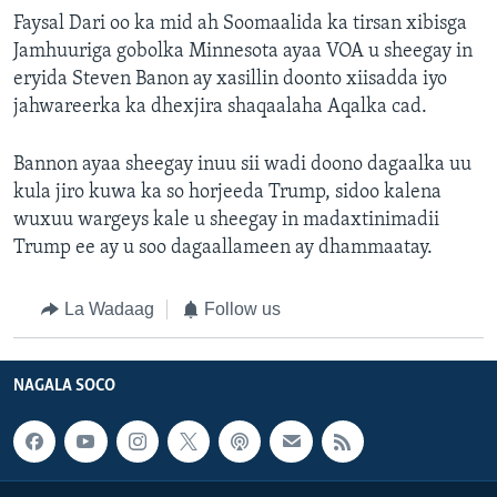
Faysal Dari oo ka mid ah Soomaalida ka tirsan xibisga
Jamhuuriga gobolka Minnesota ayaa VOA u sheegay in
eryida Steven Banon ay xasillin doonto xiisadda iyo
jahwareerka ka dhexjira shaqaalaha Aqalka cad.
Bannon ayaa sheegay inuu sii wadi doono dagaalka uu
kula jiro kuwa ka so horjeeda Trump, sidoo kalena
wuxuu wargeys kale u sheegay in madaxtinimadii
Trump ee ay u soo dagaallameen ay dhammaatay.
La Wadaag
Follow us
NAGALA SOCO