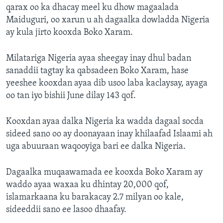
qarax oo ka dhacay meel ku dhow magaalada
Maiduguri, oo xarun u ah dagaalka dowladda Nigeria
ay kula jirto kooxda Boko Xaram.
Milatariga Nigeria ayaa sheegay inay dhul badan
sanaddii tagtay ka qabsadeen Boko Xaram, hase
yeeshee kooxdan ayaa dib usoo laba kaclaysay, ayaga
oo tan iyo bishii June dilay 143 qof.
Kooxdan ayaa dalka Nigeria ka wadda dagaal socda
sideed sano oo ay doonayaan inay khilaafad Islaami ah
uga abuuraan waqooyiga bari ee dalka Nigeria.
Dagaalka muqaawamada ee kooxda Boko Xaram ay
waddo ayaa waxaa ku dhintay 20,000 qof,
islamarkaana ku barakacay 2.7 milyan oo kale,
sideeddii sano ee lasoo dhaafay.