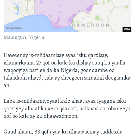
FAAQIDAADDA TODDOBAADKA
DHEXTAALKA TODDOBAADKA
Maiduguri, Nigeria
Haweeney is-miidaamisay ayaa isku qarxisay,
islamarkaana 27 qof oo kale ku dishay suuq ku yaalla
waqooyiga bari ee dalka Nigeria, goor dambe oo
talaadadii ahayd, sida ay sheegeen saraakiil deegaanka
ah.
Laba is-miidaamiyeyaal kale ahaa, ayaa iyagana isku
qarxiyey albaabka xero qaxooti, halkaasi oo tobaneeyo
qof oo kale ay ku dhaawacmeen.
Guud ahaan, 83 qof ayaa ku dhaawacmay saddexda