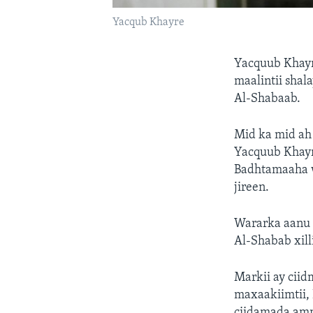
Yacqub Khayre
Yacquub Khayr
maalintii shal
Al-Shabaab.
Mid ka mid ah 
Yacquub Khayr
Badhtamaaha w
jireen.
Wararka aanu h
Al-Shabab xill
Markii ay ciid
maxaakiimtii,
ciidamada amni