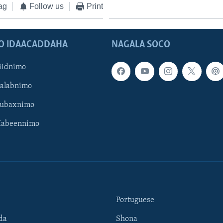
ag
Follow us
Print
O IDAACADDAHA
NAGALA SOCO
iidnimo
Galabnimo
Subaxnimo
Habeennimo
Portuguese
da
Shona