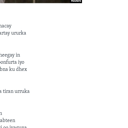
hacay
artay ururka
heegay in
onfurta iyo
abna ku dhex
 tiran urruka
n
qabteen
i oo iyaguna