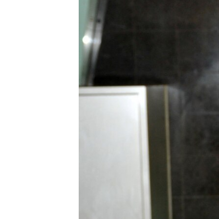
FAAQIDAADDA TODDOBAADKA
DHEXTAALKA TODDOBAADKA