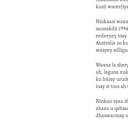
kusii wareejiy
Ninkaasi waxaa
sannakdii 1994
eedeeyey inay 
Australia oo k
waayey xilliga
Waxaa la sheeg
ah, laguna xuk
ku biiray uru
inay si toos ah 
Ninkan ayaa sh
ahaan u qabsa
dhaawacmay sa