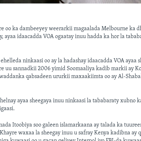
e oo ka dambeeyey weerarkii magaalada Melbourne ka d
ay, ayaa idaacadda VOA ogaatay inuu hadda ka hor la tabab
ehelleda ninkaasi oo ay la hadashay idaacadda VOA ayaa s
e uu sannadkii 2006 yimid Soomaaliya kadib markii ay Ko
addanka qabsadeen ururkii maxaakiimta oo ay Al-Shab
elnay ayaa sheegaya inuu ninkaasi la tababaraty xubno ka
igaasi.
mada Itoobiya soo galeen islamarkaana ay talada ka tuuree
 Khayre waxaa la sheegay inuu u safray Kenya kadibna ay 
ga kuwaasi oo u gacan geliyey Interpol iyo FBI-da kuwaas