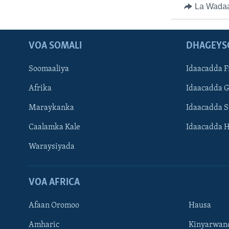
La Wada
VOA SOMALI
DHAGEYS
Soomaaliya
Idaacadda F
Afrika
Idaacadda 
Maraykanka
Idaacadda 
Caalamka Kale
Idaacadda 
Waraysiyada
VOA AFRICA
Afaan Oromoo
Hausa
Amharic
Kinyarwan