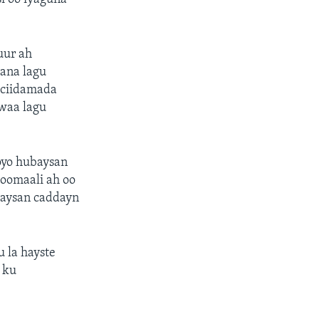
uur ah
aana lagu
n ciidamada
 waa lagu
ooyo hubaysan
Soomaali ah oo
 aysan caddayn
 la hayste
 ku