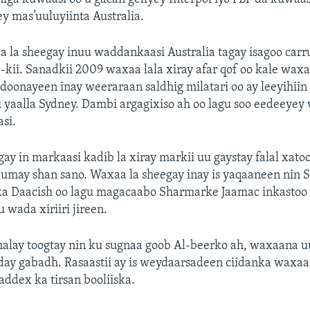
ey mas’uuluyiinta Australia.
 la sheegay inuu waddankaasi Australia tagay isagoo carr
-kii. Sanadkii 2009 waxaa lala xiray afar qof oo kale wax
doonayeen inay weeraraan saldhig milatari oo ay leeyihii
u yaalla Sydney. Dambi argagixiso ah oo lagu soo eedeeyey
asi.
ay in markaasi kadib la xiray markii uu gaystay falal xat
umay shan sano. Waxaa la sheegay inay is yaqaaneen nin 
rka Daacish oo lagu magacaabo Sharmarke Jaamac inkastoo
u wada xiriiri jireen.
alay toogtay nin ku sugnaa goob Al-beerko ah, waxaana uu
day gabadh. Rasaastii ay is weydaarsadeen ciidanka waxaa
ddex ka tirsan booliiska.