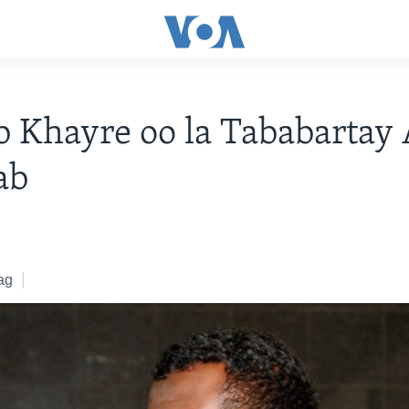
 Khayre oo la Tababartay 
ab
ag