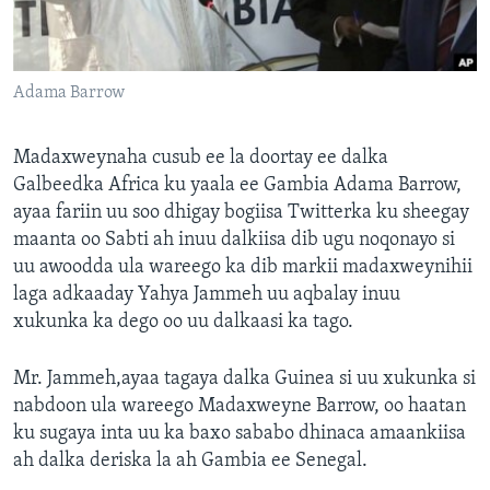
FAAQIDAADDA TODDOBAADKA
DHEXTAALKA TODDOBAADKA
Adama Barrow
Madaxweynaha cusub ee la doortay ee dalka
Galbeedka Africa ku yaala ee Gambia Adama Barrow,
ayaa fariin uu soo dhigay bogiisa Twitterka ku sheegay
maanta oo Sabti ah inuu dalkiisa dib ugu noqonayo si
uu awoodda ula wareego ka dib markii madaxweynihii
laga adkaaday Yahya Jammeh uu aqbalay inuu
xukunka ka dego oo uu dalkaasi ka tago.
Mr. Jammeh,ayaa tagaya dalka Guinea si uu xukunka si
nabdoon ula wareego Madaxweyne Barrow, oo haatan
ku sugaya inta uu ka baxo sababo dhinaca amaankiisa
ah dalka deriska la ah Gambia ee Senegal.