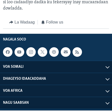
si loo cadaadiyo dadka ku fekerayay inay mucaaradaan
dowladda.
La Wadaag
Follow us
NAGALA SOCO
VOA SOMALI
DHAGEYSO IDAACADDAHA
VOA AFRICA
NAGU SAABSAN