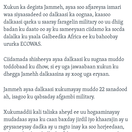
Xukun ka degista Jammeh, ayaa soo afjareysa ismari
waa siyaasadeed oo dalkaasi ka oognaa, kaasoo
dalkaasi qarka u saaray faragelin military oo uu dhiig
badan ku daato oo ay ku sameeyaan ciidamo ka socda
dalalka ku yaala Galbeedka Africa ee ku bahoobay
ururka ECOWAS.
Ciidamada shisheeya ayaa dalkaasi ku sugnaa muddo
toddobaad ku dhow, si ey uga jawaabaan xukun ku
dhegga Jamehh dalkaasina ay xoog uga eryaan.
Jammeh ayaa dalkaasi xukumayay muddo 22 sanadood
ah, isagoo ku qabsaday afgambi military.
Xukumaddii kali taliska aheyd ee uu hogaaminayay
mudadaas ayaa ku caan baxday jirdil iyo khaarajin ay u
geysaneysay dadka ay u ragto inay ka soo horjeedaan,