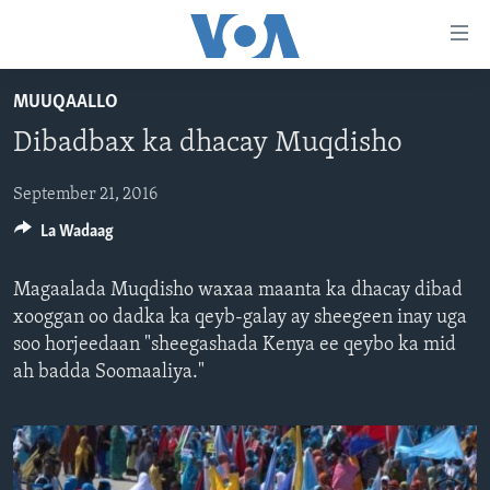
Isku
xirrada
U
MUUQAALLO
gudub
BOGGA HORE
Dibadbax ka dhacay Muqdisho
Mawduuca
WARARKA
U
MAQAL IYO MUUQAAL
gudub
September 21, 2016
WARARKA
Navigation-
La Wadaag
BARNAAMIJYADA
SOOMAALIYA
QUBANAHA VOA
ka
CIYAARAHA
QUBANAHA MAANTA
DHAQANKA IYO HIDDAHA
U
Magaalada Muqdisho waxaa maanta ka dhacay dibad
Learning English
gudub
AFRIKA
CAAWA IYO DUNIDA
HAMBALYADA IYO HEESAHA
xooggan oo dadka ka qeyb-galay ay sheegeen inay uga
Raadinta
soo horjeedaan "sheegashada Kenya ee qeybo ka mid
NAGALA SOCO
MARAYKANKA
VOA60 AFRIKA
CAWEYSKA WASHINGTON
ah badda Soomaaliya."
CAALAMKA KALE
MARTIDA MAKRAFOONKA
WICITAANKA DHAGEYSTAHA
Luqadaha
HIBADA IYO HAL ABUURKA