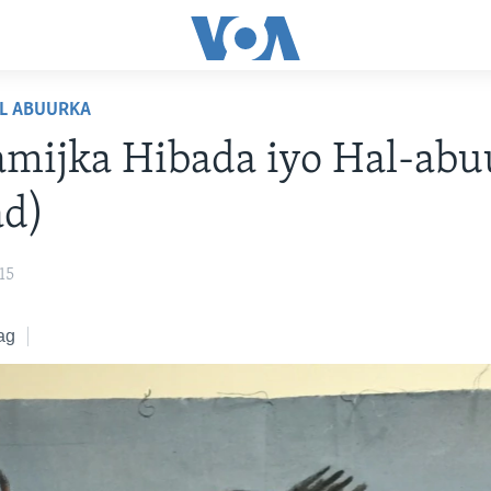
AL ABUURKA
mijka Hibada iyo Hal-abu
ad)
15
ag