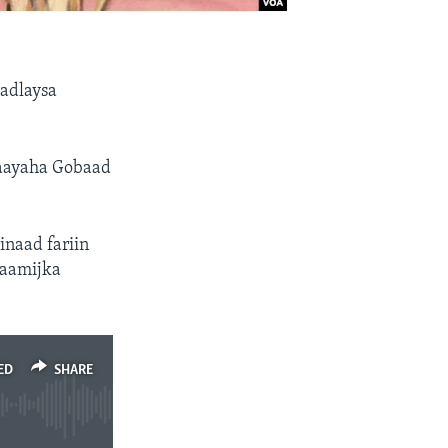
adlaysa
waayaha Gobaad
inaad fariin
naamijka
ED
SHARE