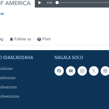
0:00
yer
EMBED
ag
Follow us
Print
O IDAACADDAHA
NAGALA SOCO
iidnimo
Galabnimo
Subaxnimo
Habeennimo