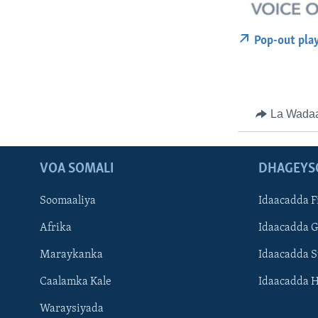
Pop-out pla
La Wada
VOA SOMALI
DHAGEYS
Soomaaliya
Idaacadda F
Afrika
Idaacadda 
Maraykanka
Idaacadda 
Caalamka Kale
Idaacadda 
Waraysiyada