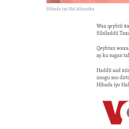
Hibada iyo Hal Abuurka
Waa qeybtii 4
Silsiladdii Ta
Qeybtan waxaa
ay ku sugan ta
Haddii aad xii
noogu soo dir
Hibada iyo Ha