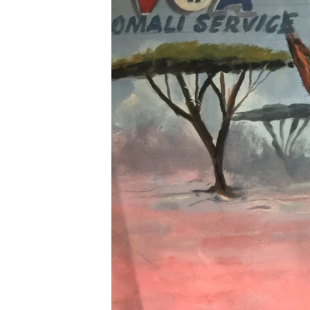
FAAQIDAADDA TODDOBAADKA
DHEXTAALKA TODDOBAADKA