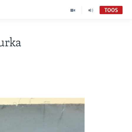
TOOS
urka