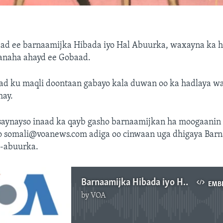
aad ee barnaamijka Hibada iyo Hal Abuurka, waxayna ka h
xanaha ahayd ee Gobaad.
d ku maqli doontaan gabayo kala duwan oo ka hadlaya 
hay.
saynayso inaad ka qayb gasho barnaamijkan ha moogaanin 
to somali@voanews.com adiga oo cinwaan uga dhigaya Bar
l-abuurka.
Barnaamijka Hibada iyo Hal abuurka
EMB
by
VOA
No media source currently available