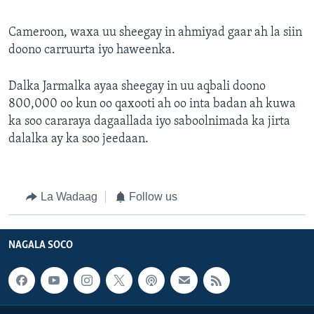
Cameroon, waxa uu sheegay in ahmiyad gaar ah la siin
doono carruurta iyo haweenka.
Dalka Jarmalka ayaa sheegay in uu aqbali doono
800,000 oo kun oo qaxooti ah oo inta badan ah kuwa
ka soo cararaya dagaallada iyo saboolnimada ka jirta
dalalka ay ka soo jeedaan.
La Wadaag
Follow us
NAGALA SOCO