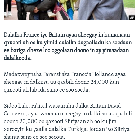
FAAQIDAADDA TODDOBAADKA
DHEXTAALKA TODDOBAADKA
Dalalka France iyo Britain ayaa sheegay in kumanaan
qaxooti ah oo ka yimid dalalka dagaalladu ka socdaan
ee bariga dhexe loo oggolaan doono in ay yimaadaan
dalalkooda.
Madaxweynaha Faransiiska Francois Hollande ayaa
sheegay in dalkiisu uu qaabili doono 24,000 kun
qaxooti ah labada sano ee soo socda.
Sidoo kale, ra’iisul wasaaraha dalka Britain David
Cameron, ayaa waxa uu sheegay in dalkiisu uu qaabili
doono 20,000 oo qaxooti Siiriyaan ah oo ku jira
xerooyin ku yaalla dalalka Turkiga, Jordan iyo Siiriya
shanta sano ee soo socota.