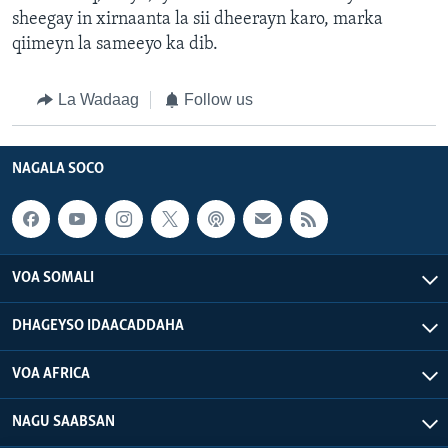
sheegay in xirnaanta la sii dheerayn karo, marka
qiimeyn la sameeyo ka dib.
La Wadaag
Follow us
NAGALA SOCO
VOA SOMALI
DHAGEYSO IDAACADDAHA
VOA AFRICA
NAGU SAABSAN