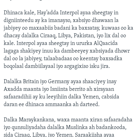
Dhinaca kale, Hay’adda Interpol ayaa sheegtay in
digniinteedu ay ka imanayso, xabsiyo dhawaan la
jabiyey oo maxaabiis badani ka baxsatay, kuwaas oo ka
dhacay dalalka Ciraaq, Libya, Pakistan, iyo lix dal oo
kale. Interpol ayaa sheegtay in ururka AlQaacida
lagaga shakiyey inuu ka dambeeyey xabsiyada dhowr
dal oo la jabiyey, talaabadaas oo keentay baxsadka
boqolaal dambiilayaal iyo argagixiso isku jira.
Dalalka Britain iyo Germany ayaa shaaciyey inay
Axadda maanta iyo Isniinta berrito ah xirayaan
safaaradihii ay ku leeyihiin dalka Yemen, cabsida
daran ee dhinaca ammaanka ah darteed.
Dalka Maraykankana, waxa maanta xiran safaaradaha
iyo qunsuliyadaha dalalka Muslinka ah badankooda,
sida Ciraaq, Libya, iyo Yemen. Saraakiisha ayaa