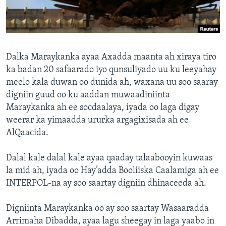
FAAQIDAADDA TODDOBAADKA
DHEXTAALKA TODDOBAADKA
Dalka Maraykanka ayaa Axadda maanta ah xiraya tiro
ka badan 20 safaarado iyo qunsuliyado uu ku leeyahay
meelo kala duwan oo dunida ah, waxana uu soo saaray
digniin guud oo ku aaddan muwaadiniinta
Maraykanka ah ee socdaalaya, iyada oo laga digay
weerar ka yimaadda ururka argagixisada ah ee
AlQaacida.
Dalal kale dalal kale ayaa qaaday talaabooyin kuwaas
la mid ah, iyada oo Hay’adda Booliiska Caalamiga ah ee
INTERPOL-na ay soo saartay digniin dhinaceeda ah.
Digniinta Maraykanka oo ay soo saartay Wasaaradda
Arrimaha Dibadda, ayaa lagu sheegay in laga yaabo in