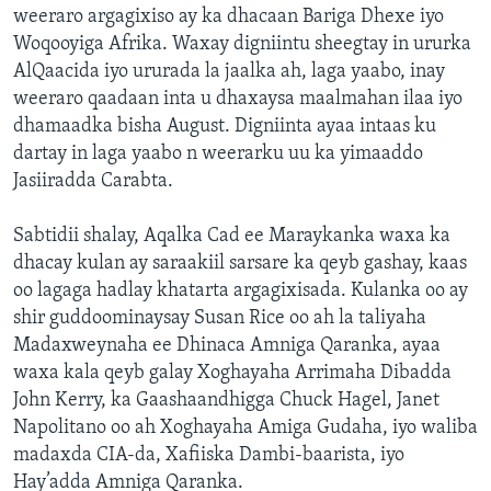
weeraro argagixiso ay ka dhacaan Bariga Dhexe iyo
Woqooyiga Afrika. Waxay digniintu sheegtay in ururka
AlQaacida iyo ururada la jaalka ah, laga yaabo, inay
weeraro qaadaan inta u dhaxaysa maalmahan ilaa iyo
dhamaadka bisha August. Digniinta ayaa intaas ku
dartay in laga yaabo n weerarku uu ka yimaaddo
Jasiiradda Carabta.
Sabtidii shalay, Aqalka Cad ee Maraykanka waxa ka
dhacay kulan ay saraakiil sarsare ka qeyb gashay, kaas
oo lagaga hadlay khatarta argagixisada. Kulanka oo ay
shir guddoominaysay Susan Rice oo ah la taliyaha
Madaxweynaha ee Dhinaca Amniga Qaranka, ayaa
waxa kala qeyb galay Xoghayaha Arrimaha Dibadda
John Kerry, ka Gaashaandhigga Chuck Hagel, Janet
Napolitano oo ah Xoghayaha Amiga Gudaha, iyo waliba
madaxda CIA-da, Xafiiska Dambi-baarista, iyo
Hay’adda Amniga Qaranka.